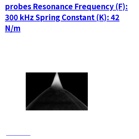
probes Resonance Frequency (F):
300 kHz Spring Constant (K): 42
N/m
AD-450-AS