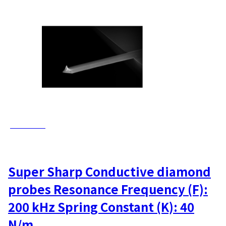
AD-40-SS
Super Sharp Conductive diamond
probes Resonance Frequency (F):
200 kHz Spring Constant (K): 40
N/m