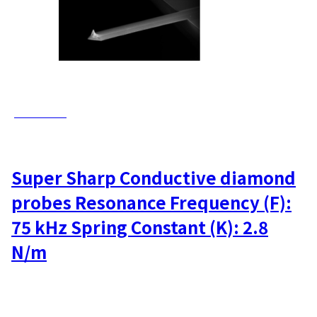
AD-2.8-SS
Super Sharp Conductive diamond
probes Resonance Frequency (F):
75 kHz Spring Constant (K): 2.8
N/m