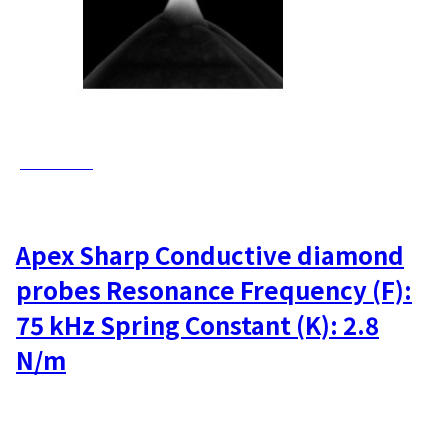
AD-2.8-AS
Apex Sharp Conductive diamond
probes Resonance Frequency (F):
75 kHz Spring Constant (K): 2.8
N/m