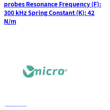
probes Resonance Frequency (F):
300 kHz Spring Constant (K): 42
N/m
Vmicro 產品