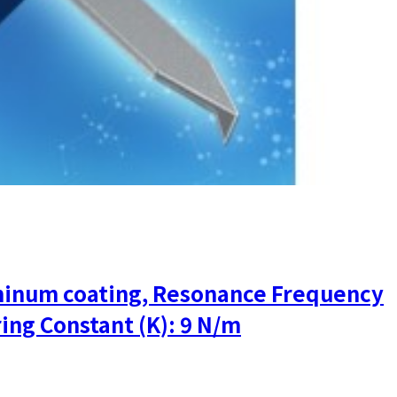
uminum coating, Resonance Frequency
ring Constant (K): 9 N/m