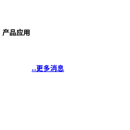
产品应用
最新消息
..更多消息
02
Sep
关于AFM探针供应调整及替代解决方案的
尊敬的客户及合作伙伴： 近期因美国关税政策调整，Bruker