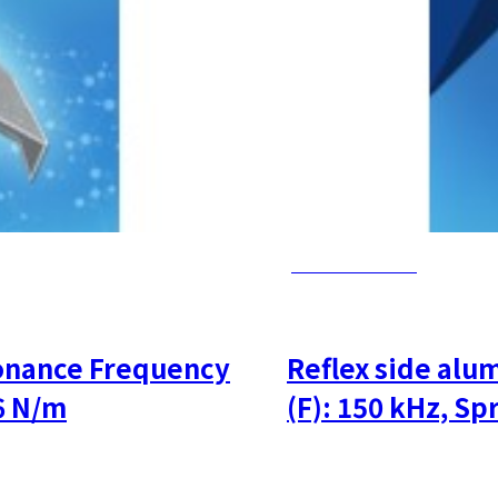
PMCL-AC200TS
sonance Frequency
Reflex side al
26 N/m
(F): 150 kHz, Sp