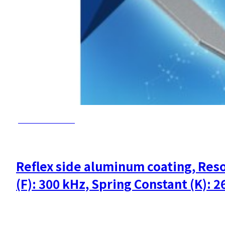
PMCL-AC160TS
Reflex side aluminum coating, Re
(F): 300 kHz, Spring Constant (K): 